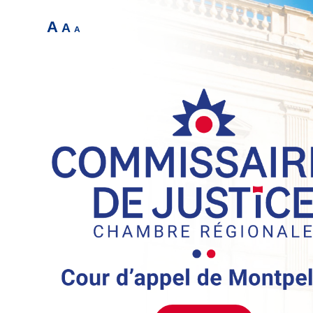
A
A
A